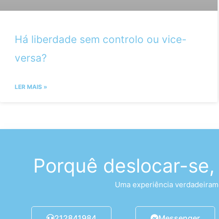
Há liberdade sem controlo ou vice-
versa?
LER MAIS »
Porquê deslocar-se,
Uma experiência verdadeirame
212841984
Messenger