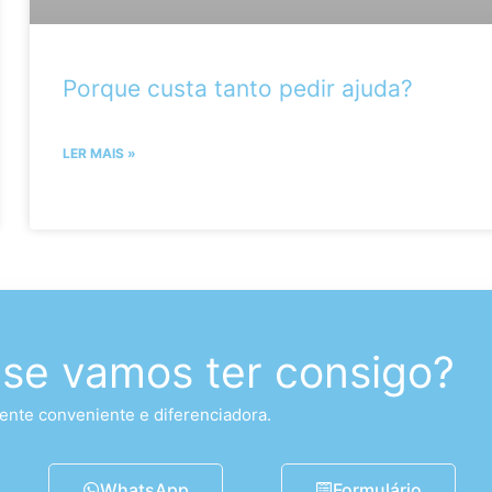
Porque custa tanto pedir ajuda?
LER MAIS »
 se vamos ter consigo?
nte conveniente e diferenciadora.
WhatsApp
Formulário