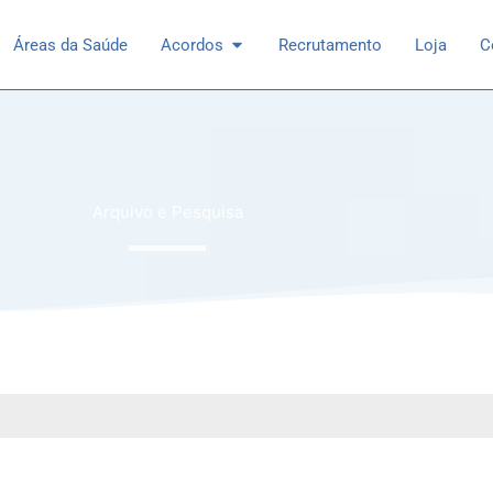
 Especialidades
Open Acordos
Áreas da Saúde
Acordos
Recrutamento
Loja
C
Arquivo e Pesquisa