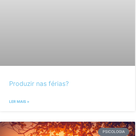
Produzir nas férias?
LER MAIS »
PSICOLOGIA