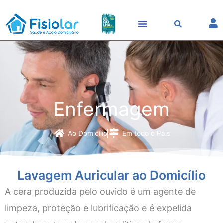
Skip
to
content
Enfermagem
Ao Domicílio
Em todo o País
Lavagem Auricular ao Domicílio
A cera produzida pelo ouvido é um agente de
limpeza, proteção e lubrificação e é expelida