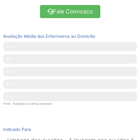
Fale Connosco
Avaliação Média dos Enfermeiros ao Domicílio
Pontualidade
93%
Disponibilidade
95%
Simpatia
95%
Explicações Facultadas
93%
Competências Técnicas
93%
Fonte: Avaliação ao serviço prestado
Indicado Para