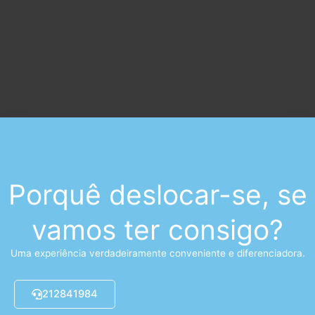
Porquê deslocar-se, se
vamos ter consigo?
Uma experiência verdadeiramente conveniente e diferenciadora.
212841984