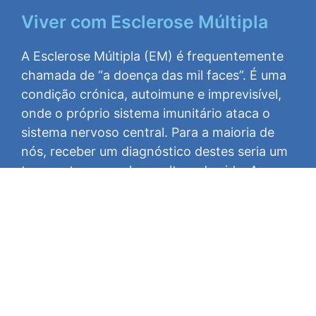
Viver com Esclerose Múltipla
A Esclerose Múltipla (EM) é frequentemente
chamada de “a doença das mil faces”. É uma
condição crónica, autoimune e imprevisível,
onde o próprio sistema imunitário ataca o
sistema nervoso central. Para a maioria de
nós, receber um diagnóstico destes seria um
terramoto em qualquer altura da vida. Agora,
imaginem recebê-lo aos 17 anos, no limiar da
idade adulta.
Ler mais »
Newsletter