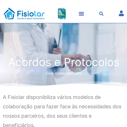
Skip
to
content
Acordos e Protocolos
Seja nosso parceiro
A Fisiolar disponibiliza vários modelos de
colaboração para fazer face às necessidades dos
nossos parceiros, dos seus clientes e
beneficiários.