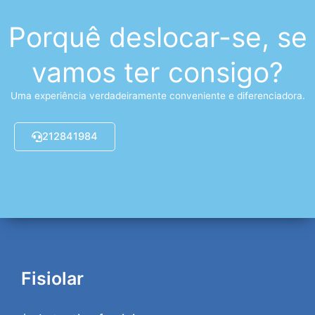
Porquê deslocar-se, se
vamos ter consigo?
Uma experiência verdadeiramente conveniente e diferenciadora.
212841984
Fisiolar