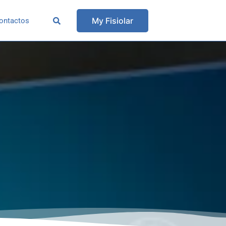
My Fisiolar
ontactos