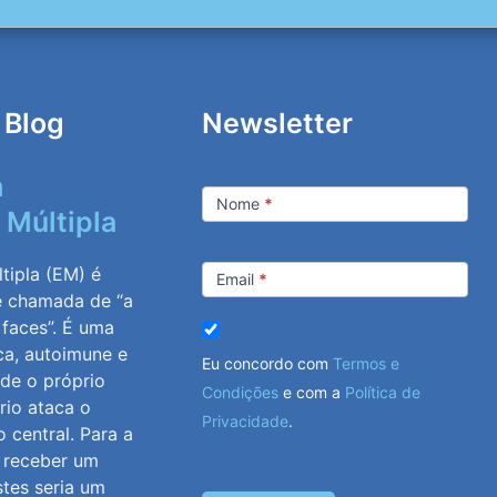
 Blog
Newsletter
m
Newsletter
Nome
*
 Múltipla
tipla (EM) é
Email
*
e chamada de “a
 faces”. É uma
ca, autoimune e
Eu concordo com
Termos e
nde o próprio
Condições
e com a
Política de
rio ataca o
Privacidade
.
 central. Para a
, receber um
stes seria um