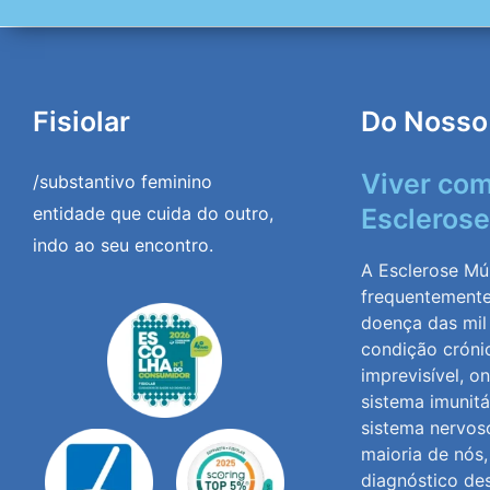
Fisiolar
Do Nosso
Viver co
/substantivo feminino
entidade que cuida do outro,
Esclerose
indo ao seu encontro.
A Esclerose Múl
frequentement
doença das mil
condição cróni
imprevisível, o
sistema imunitá
sistema nervoso
maioria de nós
diagnóstico de