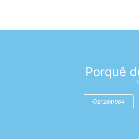
Porquê d
212841984