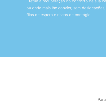
Efetue a recuperação no conforto de sua c
ou onde mais lhe convier, sem deslocações,
filas de espera e riscos de contágio.
Para