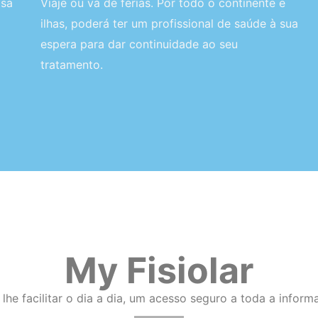
asa
Viaje ou vá de férias. Por todo o continente e
ilhas, poderá ter um profissional de saúde à sua
espera para dar continuidade ao seu
tratamento.
My Fisiolar
 lhe facilitar o dia a dia, um acesso seguro a toda a inform