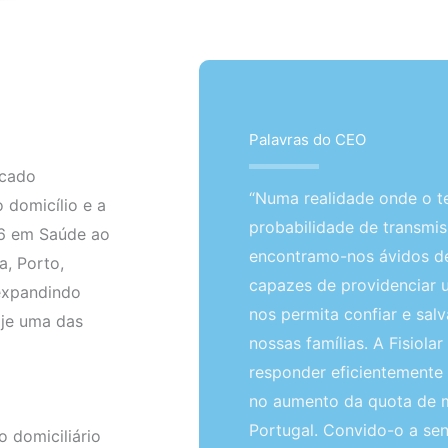
Palavras do CEO
rcado
“Numa realidade onde o t
 domicílio e a
probabilidade de transmiss
6 em Saúde ao
encontramo-nos ávidos de
a, Porto,
capazes de providenciar
 expandindo
nos permita confiar e sal
oje uma das
nossas famílias. A Fisiola
responder eficientemente
no aumento da quota de 
Portugal. Convido-o a sent
 domiciliário