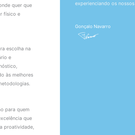
experienciando os nossos 
 onde quer que
 físico e
Gonçalo Navarro
ra escolha na
rio e
nóstico,
ndo às melhores
 metodologias.
ão para quem
xcelência que
a proatividade,