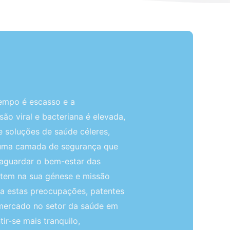
empo é escasso e a
ão viral e bacteriana é elevada,
 soluções de saúde céleres,
 uma camada de segurança que
vaguardar o bem-estar das
r tem na sua génese e missão
 a estas preocupações, patentes
mercado no setor da saúde em
ir-se mais tranquilo,