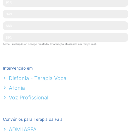
Disponibilidade
91%
Simpatia
94%
Explicações Facultadas
88%
Competências Técnicas
89%
Fonte: Avaliação ao serviço prestado (Informação atualizada em tempo real)
Intervenção em
Disfonia - Terapia Vocal
Afonia
Voz Profissional
Convénios para Terapia da Fala
ADM IASFA