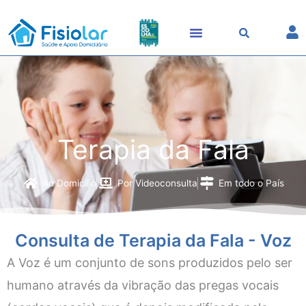
Skip
to
content
Terapia da Fala
Ao Domicílio
Por Videoconsulta
Em todo o País
Consulta de Terapia da Fala - Voz
A Voz é um conjunto de sons produzidos pelo ser
humano através da vibração das pregas vocais