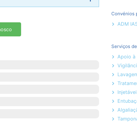
Convénios 
ADM IA
nosco
Serviços d
Apoio à
Vigilânc
Lavagem
Tratame
Injetáve
Entubaçã
Algalia
Tampona