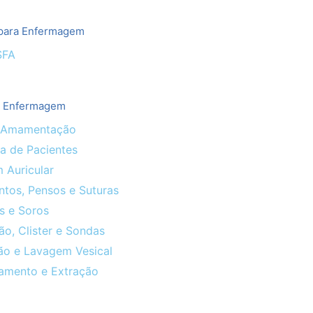
para Enfermagem
SFA
e Enfermagem
 Amamentação
ia de Pacientes
 Auricular
ntos, Pensos e Suturas
is e Soros
o, Clister e Sondas
ção e Lavagem Vesical
mento e Extração