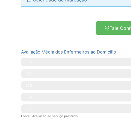
Fale Con
Avaliação Média dos Enfermeiros ao Domicílio
Pontualidade
93%
Disponibilidade
95%
Simpatia
95%
Explicações Facultadas
92%
Competências Técnicas
92%
Fonte: Avaliação ao serviço prestado