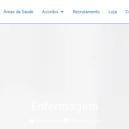
 Especialidades
Open Acordos
Áreas da Saúde
Acordos
Recrutamento
Loja
C
Enfermagem
Ao Domicílio
Em todo o País