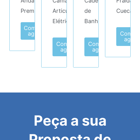
Andarilho/Cadeira
Cama
Cadeira
Fralda
Premium
Articulada
de
Cueca
Elétrica
Banho
Comprar
agora
Compr
agora
Comprar
Comprar
agora
agora
Peça a sua
Proposta de