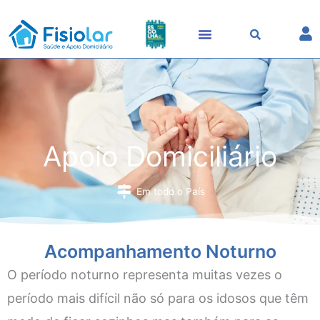
Skip
to
content
Apoio Domiciliário
Em todo o País
Acompanhamento Noturno
O período noturno representa muitas vezes o
período mais difícil não só para os idosos que têm