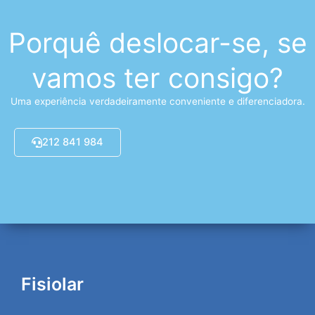
Porquê deslocar-se, se
vamos ter consigo?
Uma experiência verdadeiramente conveniente e diferenciadora.
212 841 984
Fisiolar