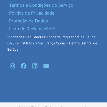
Termos e Condições do Serviço
Política de Privacidade
Proteção de Dados
Livro de Reclamações*
*Entidades Reguladoras: Entidade Reguladora da Saúde
(ERS) e Instituto da Segurança Social – Centro Distrital de
Setúbal
I
F
L
Y
n
a
i
o
s
c
n
u
t
e
k
t
a
b
e
u
g
o
d
b
r
o
i
e
a
k
n