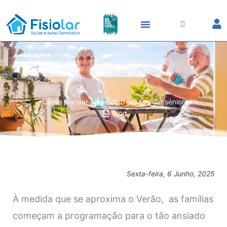
Skip
to
content
Como planear férias com um familiar sénior
Blog
Sexta-feira, 6 Junho, 2025
À medida que se aproxima o Verão, as famílias
começam a programação para o tão ansiado