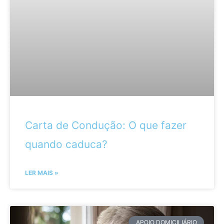
Carta de Condução: O que fazer
quando caduca?
LER MAIS »
APOIO DOMICILIÁRIO