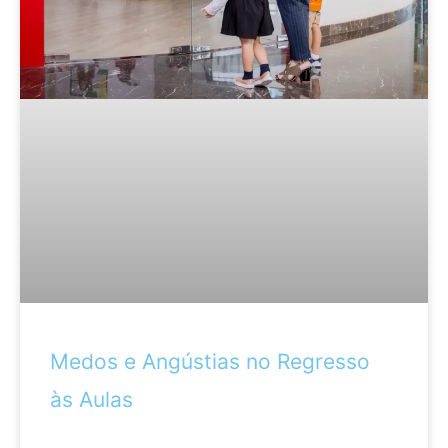
Medos e Angústias no Regresso
às Aulas