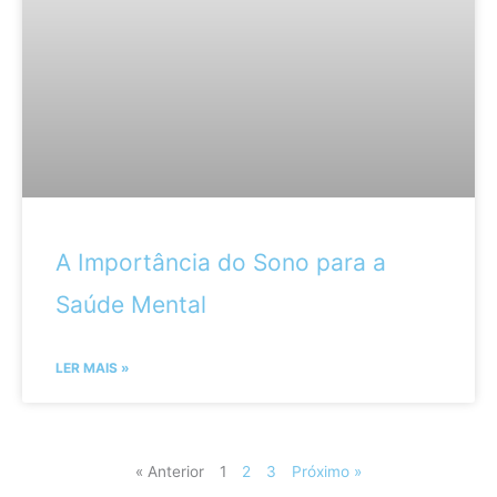
A Importância do Sono para a
Saúde Mental
LER MAIS »
« Anterior
1
2
3
Próximo »