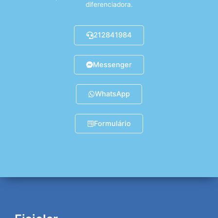
diferenciadora.
212841984
Messenger
WhatsApp
Formulário