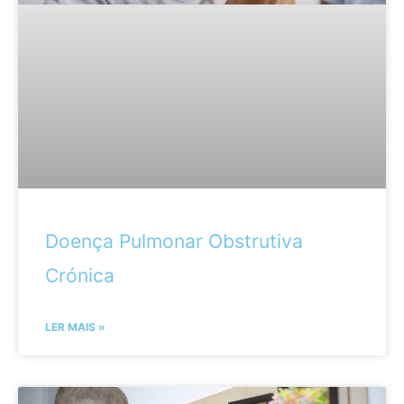
Doença Pulmonar Obstrutiva
Crónica
LER MAIS »