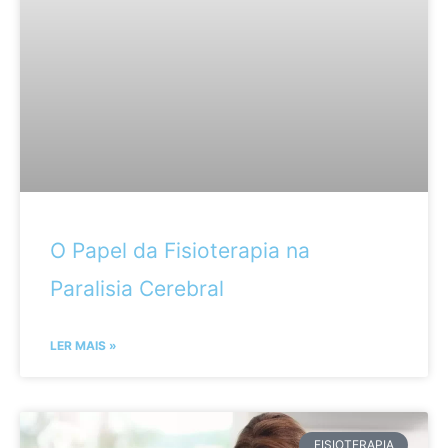
O Papel da Fisioterapia na
Paralisia Cerebral
LER MAIS »
FISIOTERAPIA