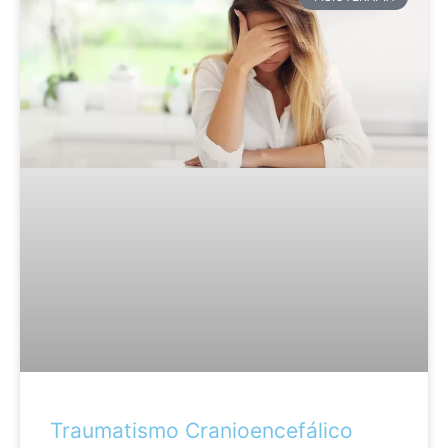
Traumatismo Cranioencefálico