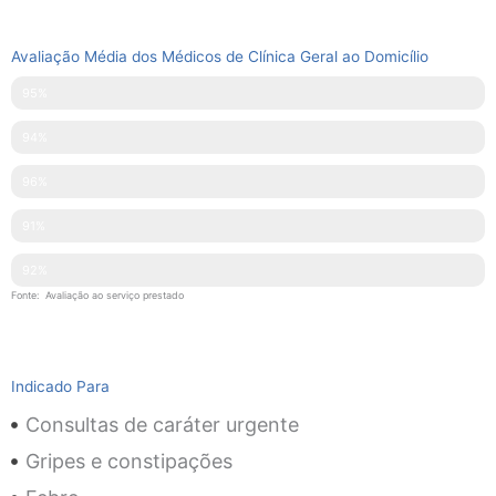
Avaliação Média dos Médicos de Clínica Geral ao Domicílio
Pontualidade
95%
Disponibilidade
94%
Simpatia
96%
Explicações Facultadas
91%
Competências Técnicas
92%
Fonte: Avaliação ao serviço prestado
Indicado Para
Consultas de caráter urgente
Gripes e constipações