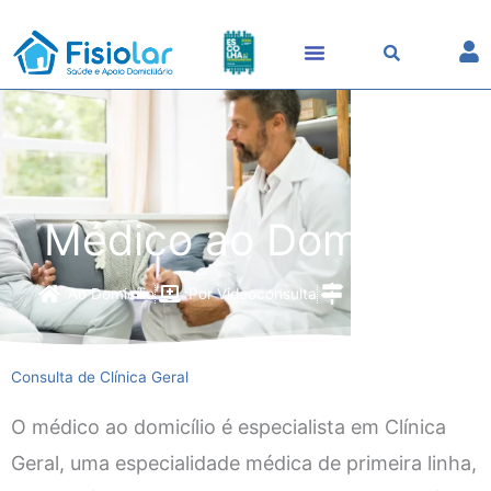
Skip
to
content
Médico ao Domicílio
Ao Domicílio
Por Videoconsulta
Em todo o País
Consulta de Clínica Geral
O médico ao domicílio é especialista em Clínica
Geral, uma especialidade médica de primeira linha,