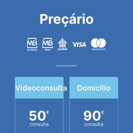
Preçário
Videoconsulta
Domicílio
50
90
€
€
consulta
consulta