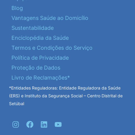
Blog
Vantagens Saúde ao Domicílio
Sustentabilidade
Enciclopédia da Saúde
Termos e Condições do Serviço
Política de Privacidade
Proteção de Dados
Livro de Reclamações*
*Entidades Reguladoras: Entidade Reguladora da Saúde
(ERS) e Instituto da Segurança Social – Centro Distrital de
Setúbal
I
F
L
Y
n
a
i
o
s
c
n
u