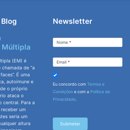
 Blog
Newsletter
m
Newsletter
Nome
*
 Múltipla
tipla (EM) é
Email
*
e chamada de “a
 faces”. É uma
ca, autoimune e
Eu concordo com
Termos e
nde o próprio
Condições
e com a
Política de
rio ataca o
Privacidade
.
 central. Para a
, receber um
stes seria um
ualquer altura
Submeter