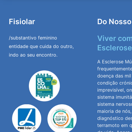
Fisiolar
Do Nosso
Viver co
/substantivo feminino
entidade que cuida do outro,
Esclerose
indo ao seu encontro.
A Esclerose Múl
frequentement
doença das mil
condição cróni
imprevisível, o
sistema imunitá
sistema nervoso
maioria de nós
diagnóstico de
terramoto em q