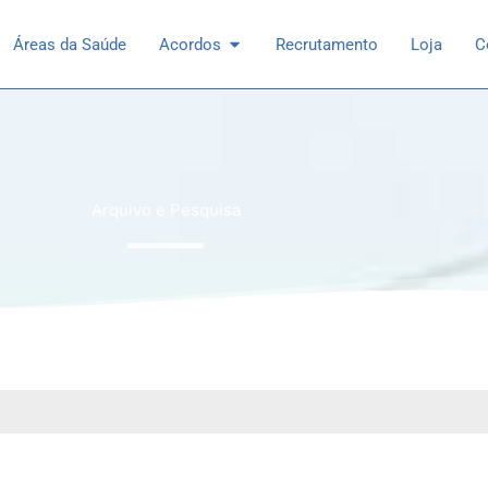
 Especialidades
Open Acordos
Áreas da Saúde
Acordos
Recrutamento
Loja
C
Arquivo e Pesquisa