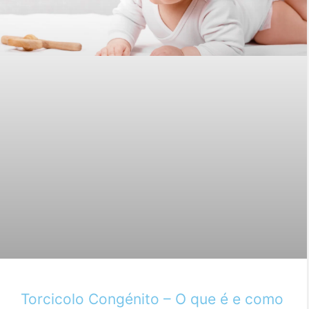
Torcicolo Congénito – O que é e como