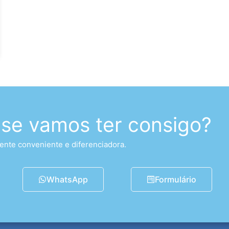
 se vamos ter consigo?
nte conveniente e diferenciadora.
WhatsApp
Formulário