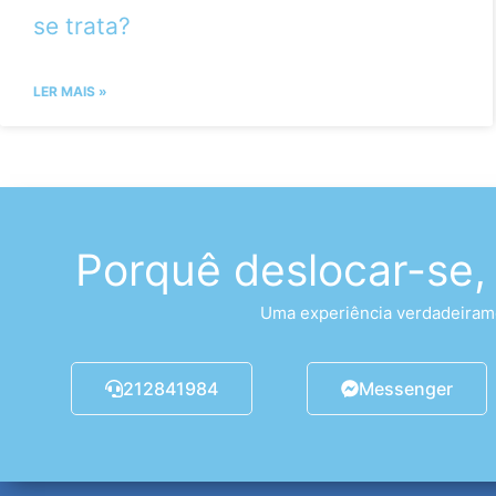
se trata?
LER MAIS »
Porquê deslocar-se,
Uma experiência verdadeirame
212841984
Messenger