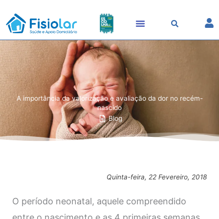
Skip
to
content
A importância da valorização e avaliação da dor no recém-
nascido
Blog
Quinta-feira, 22 Fevereiro, 2018
O período neonatal, aquele compreendido
entre o nascimento e as 4 primeiras semanas