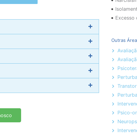
Narcisis
Isolament
Excesso 
Outras Área
Avaliaçã
Avaliaç
Psicoter
Perturb
Transto
Perturba
Interve
Psico-o
nosco
Neurops
Interve