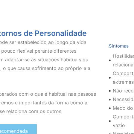
stornos de Personalidade
ode ser estabelecido ao longo da vida
Sintomas
uco flexível perante diferentes
Hostilida
m adaptar-se às situações habituais ou
relacion
o, o que causa sofrimento ao próprio e a
Comporta
extremas
Não reco
arados com o que é habitual nas pessoas
Necessid
xtremos e importantes da forma como a
Medo do
 se relaciona com os outros.
Comporta
vazio
Recomendada