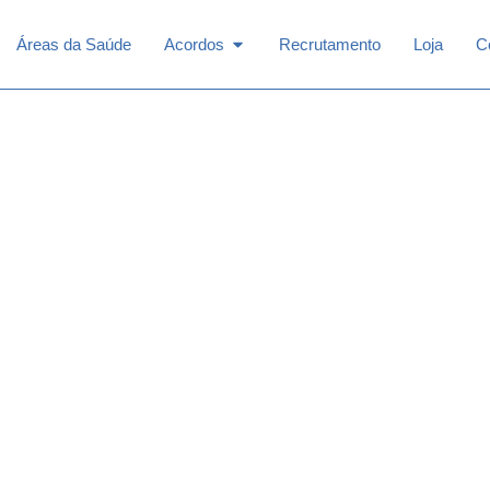
n Especialidades
Open Acordos
Áreas da Saúde
Acordos
Recrutamento
Loja
C
Psicologia Clínica
Ao Domicílio
Por Videoconsulta
Em todo o País