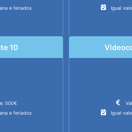
mana e feriados
Igual val
ote 10
Videoco
te: 500€
Va
mana e feriados
Igual val