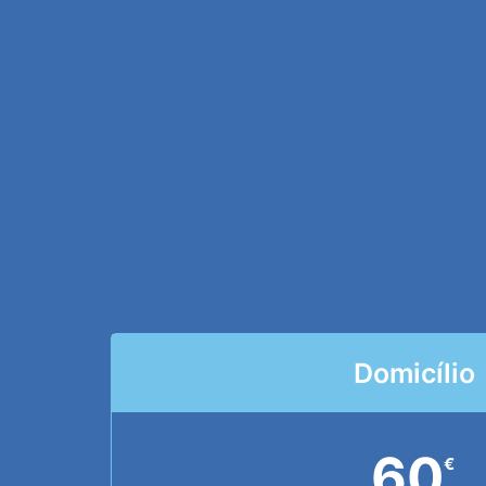
Domicílio
60
€