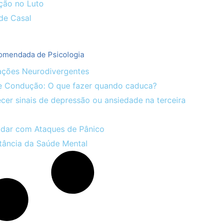
ção no Luto
de Casal
comendada de Psicologia
ações Neurodivergentes
e Condução: O que fazer quando caduca?
er sinais de depressão ou ansiedade na terceira
dar com Ataques de Pânico
ância da Saúde Mental