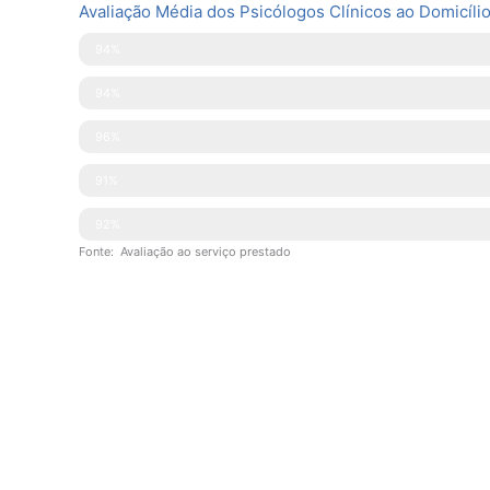
Avaliação Média dos Psicólogos Clínicos ao Domicíli
Pontualidade
94%
Disponibilidade
94%
Simpatia
96%
Explicações Facultadas
91%
Competências Técnicas
92%
Fonte: Avaliação ao serviço prestado