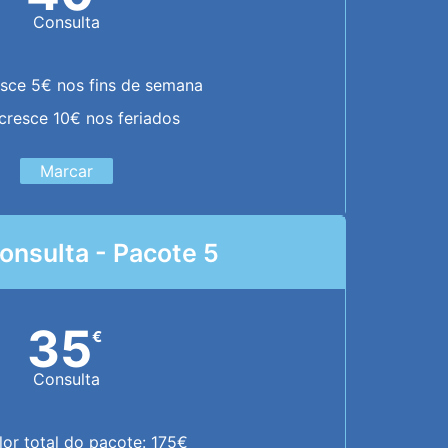
Consulta
sce 5€ nos fins de semana
cresce 10€ nos feriados
Marcar
onsulta - Pacote 5
35
€
Consulta
lor total do pacote: 175€