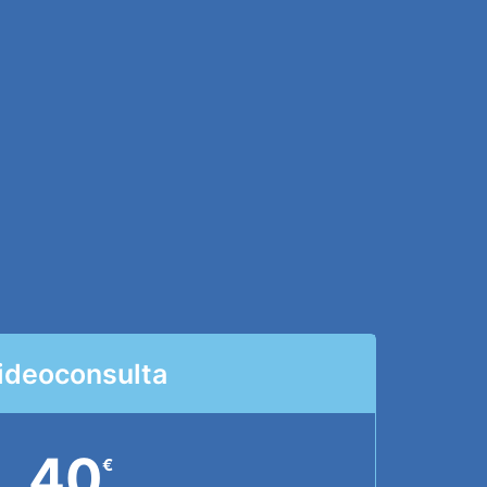
ideoconsulta
40
€