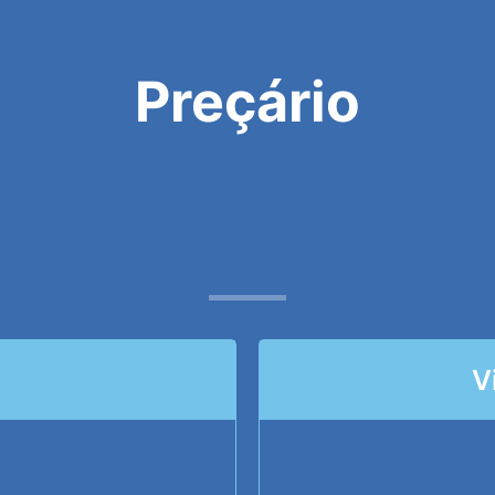
Preçário
V