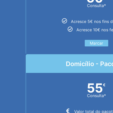
Consulta*
Acresce 5€ nos fins 
Acresce 10€ nos f
Marcar
Domicílio - Pac
55
€
Consulta*
Valor total do paco