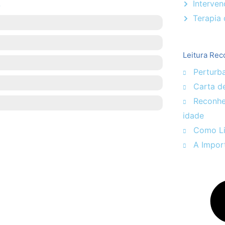
Interven
o
Terapia 
Leitura Re
Perturb
Carta d
Reconhec
idade
Como Li
A Import