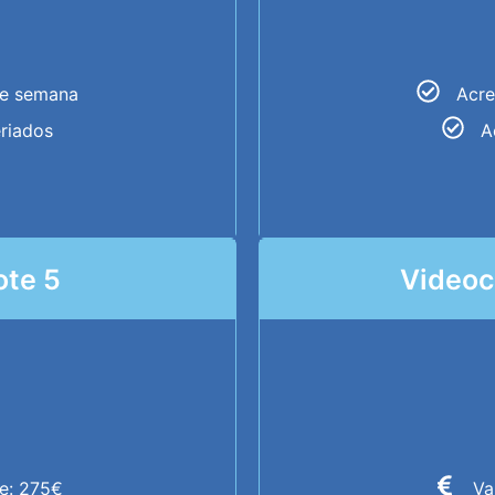
de semana
Acre
eriados
A
ote 5
Videoc
te: 275€
Va