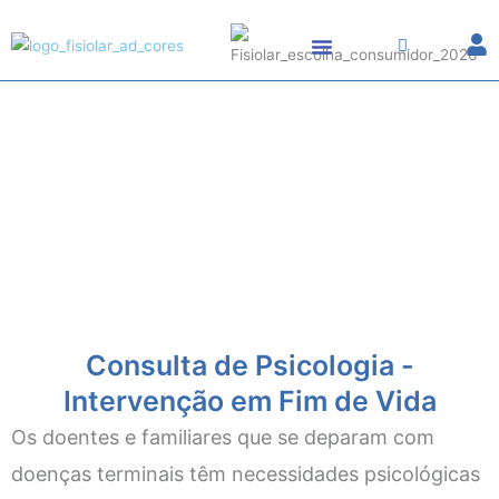
Skip
to
content
Psicologia Clínica
Ao Domicílio
Por Videoconsulta
Em todo o País
Consulta de Psicologia -
Intervenção em Fim de Vida
Os doentes e familiares que se deparam com
doenças terminais têm necessidades psicológicas