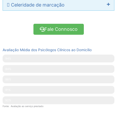
Celeridade de marcação
Fale Connosco
Avaliação Média dos Psicólogos Clínicos ao Domicílio
Pontualidade
94%
Disponibilidade
94%
Simpatia
96%
Explicações Facultadas
91%
Competências Técnicas
92%
Fonte: Avaliação ao serviço prestado