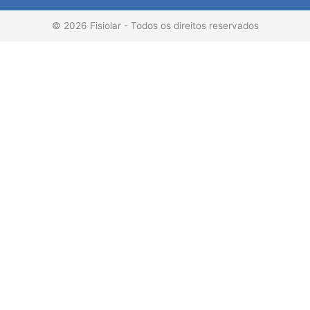
r
o
i
e
© 2026 Fisiolar - Todos os direitos reservados
a
k
n
m