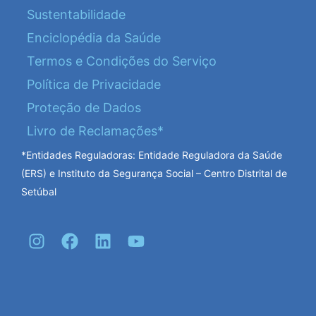
Sustentabilidade
Enciclopédia da Saúde
Termos e Condições do Serviço
Política de Privacidade
Proteção de Dados
Livro de Reclamações*
*Entidades Reguladoras: Entidade Reguladora da Saúde
(ERS) e Instituto da Segurança Social – Centro Distrital de
Setúbal
I
F
L
Y
n
a
i
o
s
c
n
u
t
e
k
t
a
b
e
u
g
o
d
b