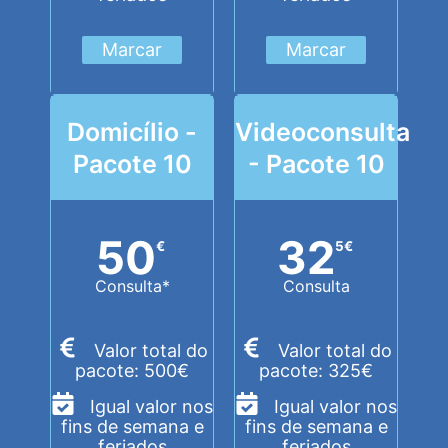
Marcar
Marcar
Domicílio -
Videoconsulta
Pacote 10
- Pacote 10
50
32
€
5
€
Consulta*
Consulta
Valor total do
Valor total do
pacote: 500€
pacote: 325€
Igual valor nos
Igual valor nos
fins de semana e
fins de semana e
feriados
feriados