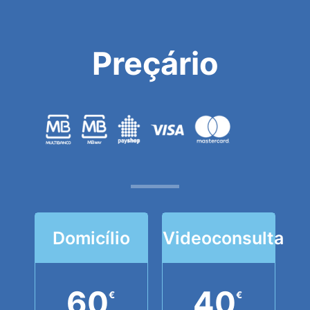
Preçário
Domicílio
Videoconsulta
60
40
€
€