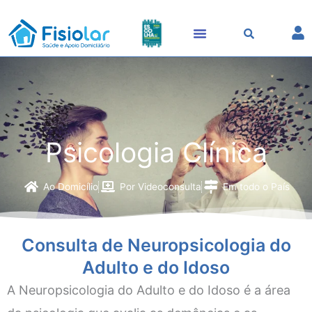
Skip
to
content
Psicologia Clínica
Ao Domicílio
Por Videoconsulta
Em todo o País
Consulta de Neuropsicologia do
Adulto e do Idoso
A Neuropsicologia do Adulto e do Idoso é a área