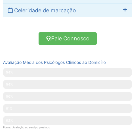
Celeridade de marcação
Fale Connosco
Avaliação Média dos Psicólogos Clínicos ao Domicílio
Pontualidade
94%
Disponibilidade
94%
Simpatia
96%
Explicações Facultadas
91%
Competências Técnicas
92%
Fonte: Avaliação ao serviço prestado