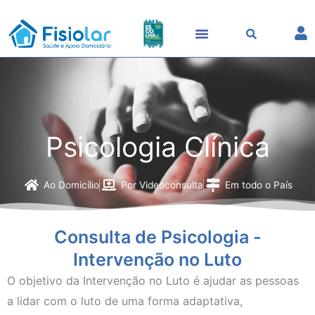
Skip
to
content
Psicologia Clínica
Ao Domicílio
Por Videoconsulta
Em todo o País
Consulta de Psicologia -
Intervenção no Luto
O objetivo da Intervenção no Luto é ajudar as pessoas
a lidar com o luto de uma forma adaptativa,