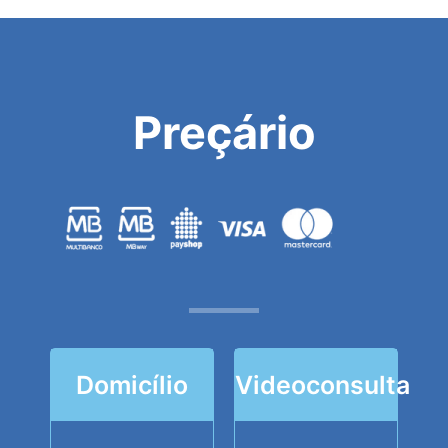
Preçário
Domicílio
Videoconsulta