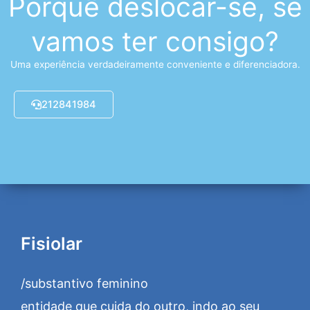
Porquê deslocar-se, se
vamos ter consigo?
Uma experiência verdadeiramente conveniente e diferenciadora.
212841984
Fisiolar
/substantivo feminino
entidade que cuida do outro, indo ao seu