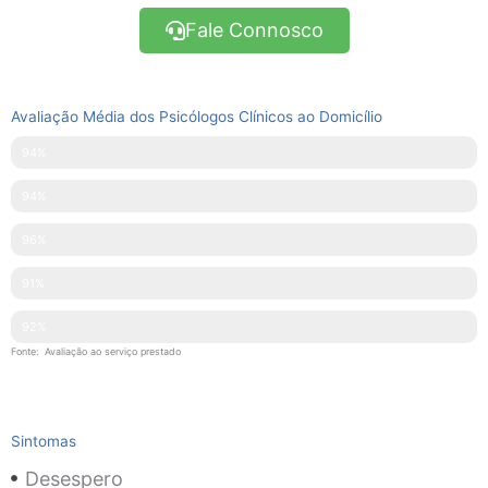
Fale Connosco
Avaliação Média dos Psicólogos Clínicos ao Domicílio
Pontualidade
94%
Disponibilidade
94%
Simpatia
96%
Explicações Facultadas
91%
Competências Técnicas
92%
Fonte: Avaliação ao serviço prestado
Sintomas
Desespero