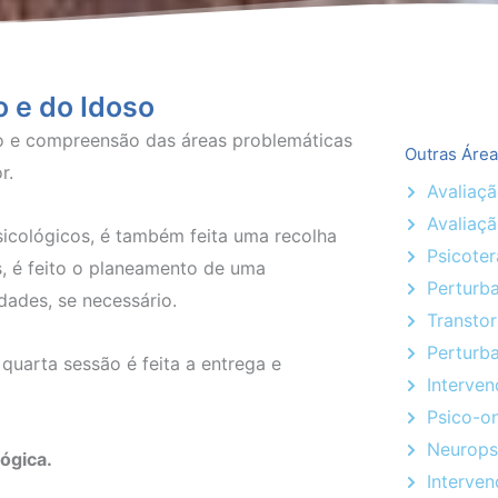
o e do Idoso
co e compreensão das áreas problemáticas
Outras Área
r.
Avaliaçã
Avaliaç
sicológicos, é também feita uma recolha
Psicoter
, é feito o planeamento de uma
Perturb
dades, se necessário.
Transto
Perturba
 quarta sessão é feita a entrega e
Interve
Psico-o
Neurops
lógica.
Interve