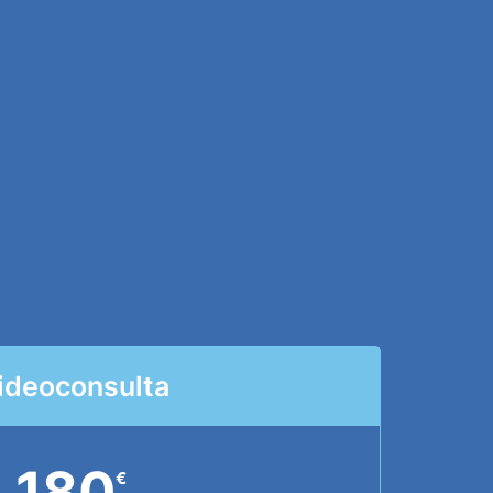
ideoconsulta
180
€