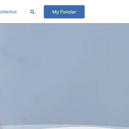
My Fisiolar
ontactos