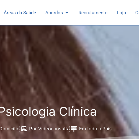
 Especialidades
Open Acordos
Áreas da Saúde
Acordos
Recrutamento
Loja
C
Psicologia Clínica
Domicílio
Por Videoconsulta
Em todo o País