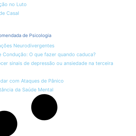
ção no Luto
de Casal
comendada de Psicologia
ações Neurodivergentes
e Condução: O que fazer quando caduca?
er sinais de depressão ou ansiedade na terceira
dar com Ataques de Pânico
ância da Saúde Mental