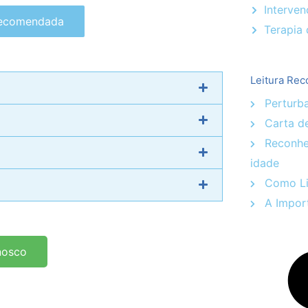
Interven
Recomendada
Terapia 
Leitura Re
Perturb
Carta d
Reconhec
idade
Como Li
A Import
nosco
o