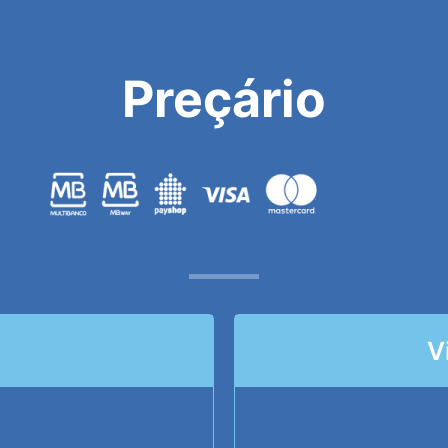
Preçário
V