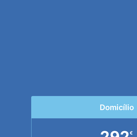
Domicílio
292
€