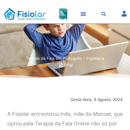
Skip
to
content
Terapia da Fala em Português – Inglaterra
Blog
Sexta-feira, 9 Agosto, 2024
A Fisiolar entrevistou
Inês, mãe do Manuel, que
optou pela Terapia da Fala Online não só por