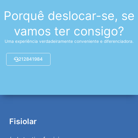
Porquê deslocar-se, se
vamos ter consigo?
Uma experiência verdadeiramente conveniente e diferenciadora.
212841984
Fisiolar