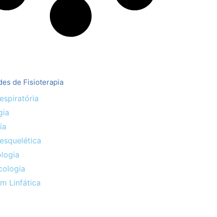
des de Fisioterapia
espiratória
gia
ia
esquelética
logia
cologia
m Linfática