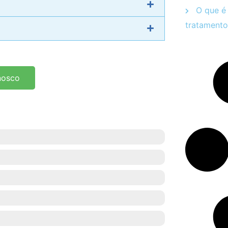
O que é 
tratamento
nosco