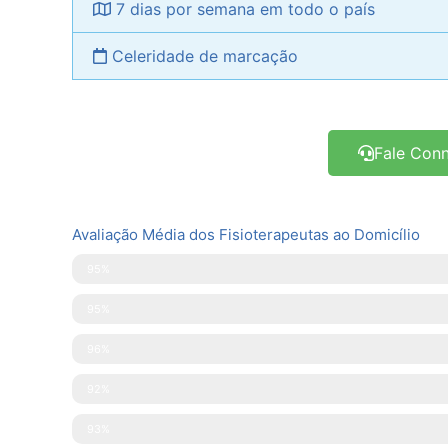
7 dias por semana em todo o país
Celeridade de marcação
Fale Con
Avaliação Média dos Fisioterapeutas ao Domicílio
Pontualidade
95%
Disponibilidade
95%
Simpatia
96%
Explicações Facultadas
92%
Competências Técnicas
93%