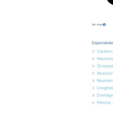
Ver mais
Especialida
Cardiorr
Neurolo
Ortoped
Musculo
Reumato
Urogine
Drenage
Pélvica