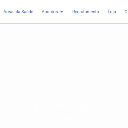
 Especialidades
Open Acordos
Áreas da Saúde
Acordos
Recrutamento
Loja
C
Fisioterapia
Ao Domicílio
Em todo o País