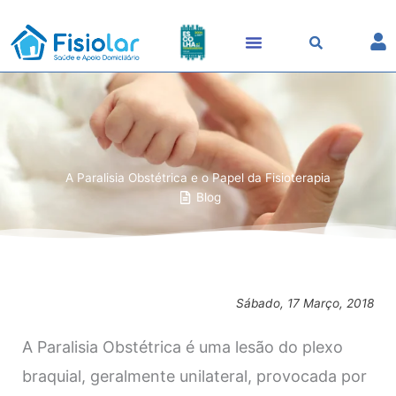
Skip
to
content
A Paralisia Obstétrica e o Papel da Fisioterapia
Blog
Sábado, 17 Março, 2018
A Paralisia Obstétrica é uma lesão do plexo
braquial, geralmente unilateral, provocada por