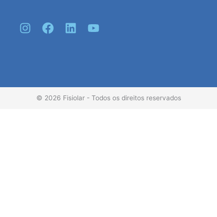
I
F
L
Y
n
a
i
o
s
c
n
u
t
e
k
t
a
b
e
u
g
o
d
b
r
o
i
e
© 2026 Fisiolar - Todos os direitos reservados
a
k
n
m