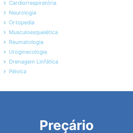
Cardiorrespiratória
Neurologia
Ortopedia
Musculoesquelética
Reumatologia
Uroginecologia
Drenagem Linfática
Pélvica
Preçário