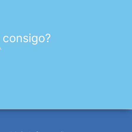
 consigo?
.