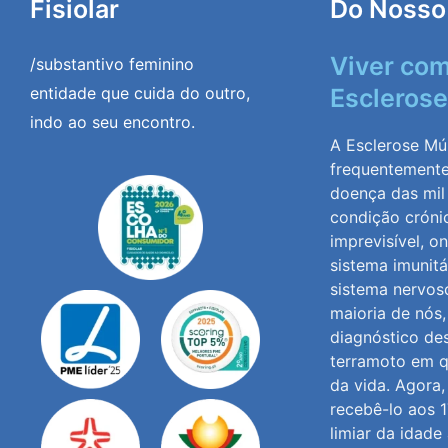
Fisiolar
Do Nosso
Viver co
/substantivo feminino
entidade que cuida do outro,
Esclerose
indo ao seu encontro.
A Esclerose Múl
frequentement
doença das mil
condição cróni
imprevisível, o
sistema imunitá
sistema nervoso
maioria de nós
diagnóstico de
terramoto em q
da vida. Agora
recebê-lo aos 1
limiar da idade 