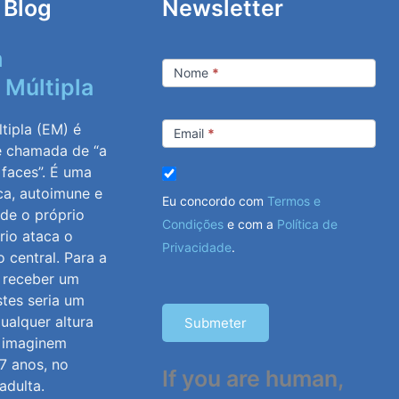
 Blog
Newsletter
m
Newsletter
Nome
*
 Múltipla
tipla (EM) é
Email
*
e chamada de “a
 faces”. É uma
ca, autoimune e
Eu concordo com
Termos e
nde o próprio
Condições
e com a
Política de
rio ataca o
Privacidade
.
 central. Para a
, receber um
stes seria um
ualquer altura
Submeter
, imaginem
7 anos, no
If you are human,
adulta.