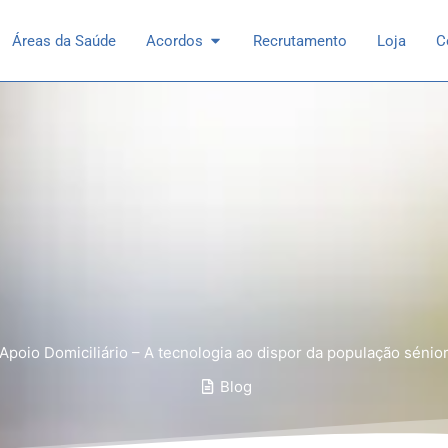
 Especialidades
Open Acordos
Áreas da Saúde
Acordos
Recrutamento
Loja
C
Apoio Domiciliário – A tecnologia ao dispor da população sénio
Blog