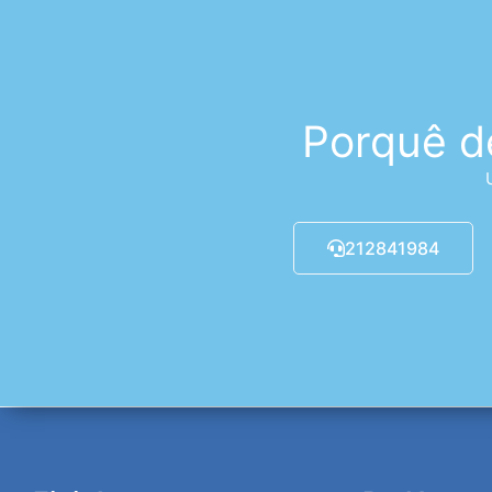
Porquê d
212841984