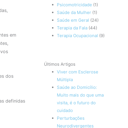
Psicomotricidade
(1)
das,
Saúde da Mulher
(1)
Saúde em Geral
(24)
Terapia da Fala
(44)
entes em
Terapia Ocupacional
(9)
tes,
ivos
Últimos Artigos
Viver com Esclerose
es dos
Múltipla
Saúde ao Domicílio:
Muito mais do que uma
s definidas
visita, é o futuro do
cuidado
Perturbações
Neurodivergentes