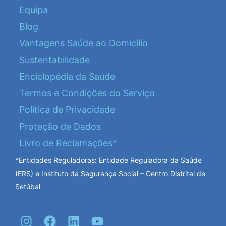
Equipa
Blog
Vantagens Saúde ao Domicílio
Sustentabilidade
Enciclopédia da Saúde
Termos e Condições do Serviço
Política de Privacidade
Proteção de Dados
Livro de Reclamações*
*Entidades Reguladoras: Entidade Reguladora da Saúde
(ERS) e Instituto da Segurança Social – Centro Distrital de
Setúbal
I
F
L
Y
n
a
i
o