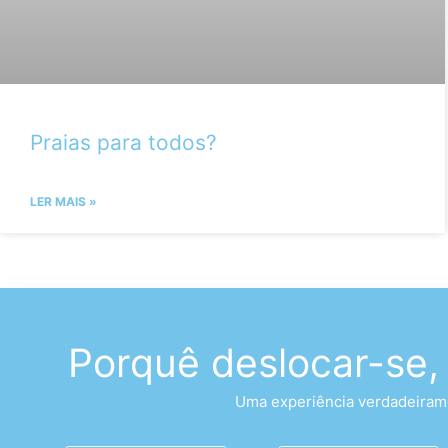
Praias para todos?
LER MAIS »
Porquê deslocar-se,
Uma experiência verdadeirame