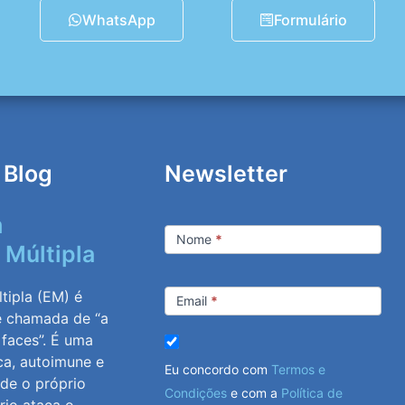
WhatsApp
Formulário
 Blog
Newsletter
m
Newsletter
Nome
*
 Múltipla
tipla (EM) é
Email
*
e chamada de “a
 faces”. É uma
ca, autoimune e
Eu concordo com
Termos e
nde o próprio
Condições
e com a
Política de
rio ataca o