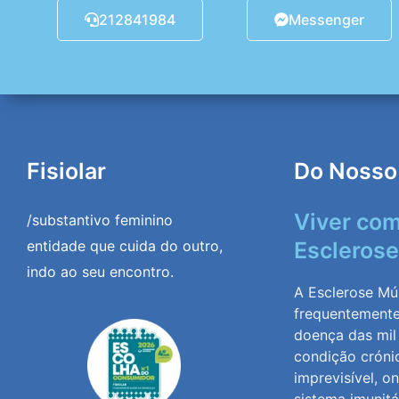
212841984
Messenger
Fisiolar
Do Nosso
Viver co
/substantivo feminino
entidade que cuida do outro,
Esclerose
indo ao seu encontro.
A Esclerose Múl
frequentement
doença das mil
condição cróni
imprevisível, o
sistema imunitá