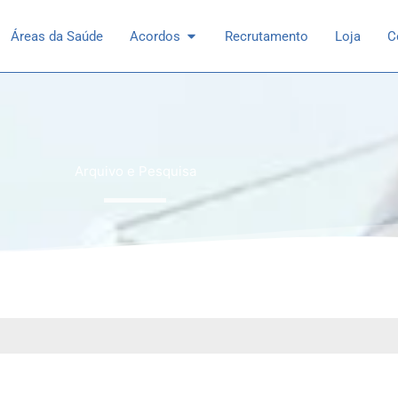
 Especialidades
Open Acordos
Áreas da Saúde
Acordos
Recrutamento
Loja
C
Arquivo e Pesquisa