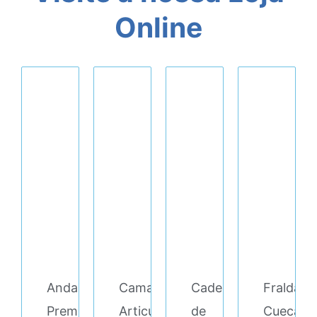
Online
Andarilho/Cadeira
Cama
Cadeira
Fralda
Premium
Articulada
de
Cueca