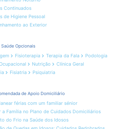
s Continuados
s de Higiene Pessoal
hamento ao Exterior
e Saúde Opcionais
agem
Fisioterapia
Terapia da Fala
Podologia
 Ocupacional
Nutrição
Clínica Geral
ia
Fisiatria
Psiquiatria
omendada de Apoio Domiciliário
near férias com um familiar sénior
 a Família no Plano de Cuidados Domiciliários
o do Frio na Saúde dos Idosos
ão de Quedas em Idosos: Cuidados Redobrados