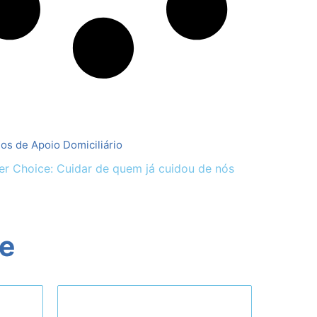
gos de Apoio Domiciliário
r Choice: Cuidar de quem já cuidou de nós
ne