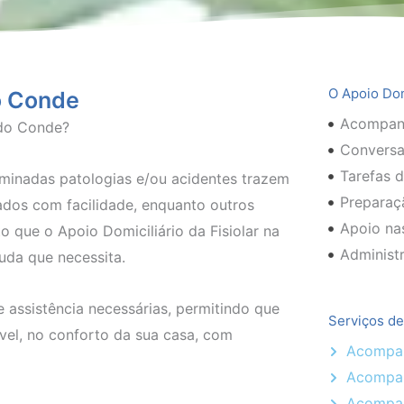
O Apoio Dom
do Conde
Acompanh
 do Conde?
Conversa
Tarefas 
rminadas patologias e/ou acidentes trazem
Preparaç
ados com facilidade, enquanto outros
Apoio nas
 que o Apoio Domiciliário da Fisiolar na
Administr
uda que necessita.
assistência necessárias, permitindo que
Serviços de
vel, no conforto da sua casa, com
Acompan
Acompan
Acompa