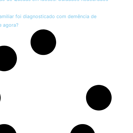
miliar foi diagnosticado com demência de
e agora?