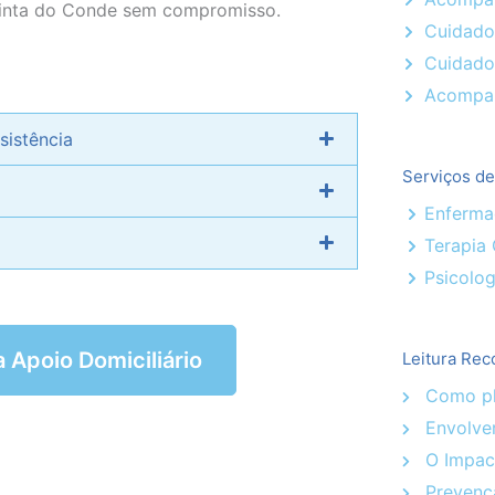
Quinta do Conde sem compromisso.
Cuidado
Cuidado
Acompan
sistência
Serviços d
Enferm
Terapia
Psicolog
a Apoio Domiciliário
Leitura Rec
Como pla
Envolver
O Impact
Prevenç