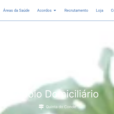
 Especialidades
Open Acordos
Áreas da Saúde
Acordos
Recrutamento
Loja
C
Apoio Domiciliário
Quinta do Conde