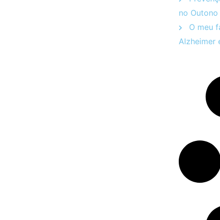
no Outono
O meu fa
Alzheimer 