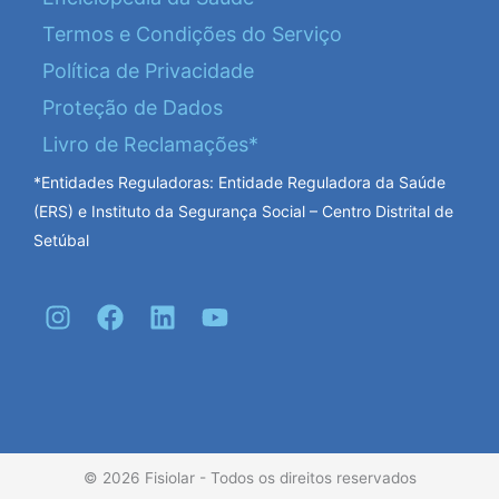
Termos e Condições do Serviço
Política de Privacidade
Proteção de Dados
Livro de Reclamações*
*Entidades Reguladoras: Entidade Reguladora da Saúde
(ERS) e Instituto da Segurança Social – Centro Distrital de
Setúbal
I
F
L
Y
n
a
i
o
s
c
n
u
t
e
k
t
a
b
e
u
g
o
d
b
r
o
i
e
© 2026 Fisiolar - Todos os direitos reservados
a
k
n