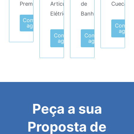
Premium
Articulada
de
Cueca
Elétrica
Banho
Comprar
agora
Compr
agora
Comprar
Comprar
agora
agora
Peça a sua
Proposta de