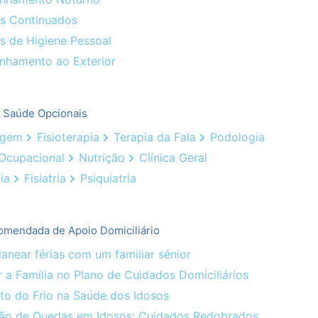
s Continuados
s de Higiene Pessoal
hamento ao Exterior
e Saúde Opcionais
agem
Fisioterapia
Terapia da Fala
Podologia
 Ocupacional
Nutrição
Clínica Geral
ia
Fisiatria
Psiquiatria
omendada de Apoio Domiciliário
near férias com um familiar sénior
 a Família no Plano de Cuidados Domiciliários
o do Frio na Saúde dos Idosos
ão de Quedas em Idosos: Cuidados Redobrados