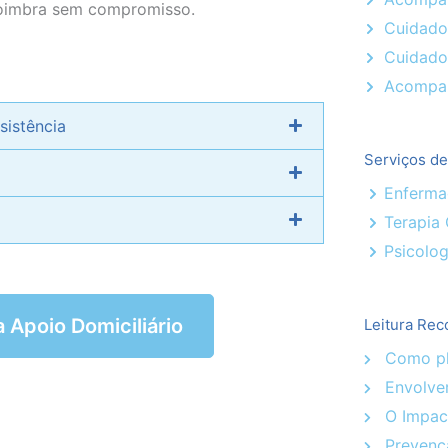
Coimbra sem compromisso.
Cuidado
Cuidado
Acompan
sistência
Serviços d
Enferm
Terapia
Psicolog
a Apoio Domiciliário
Leitura Rec
Como pla
Envolver
O Impact
Prevenç