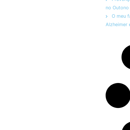
no Outono
O meu fa
Alzheimer 