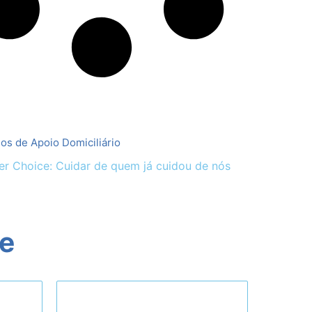
gos de Apoio Domiciliário
r Choice: Cuidar de quem já cuidou de nós
ne