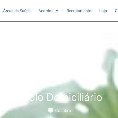
 Especialidades
Open Acordos
Áreas da Saúde
Acordos
Recrutamento
Loja
C
Apoio Domiciliário
Coimbra