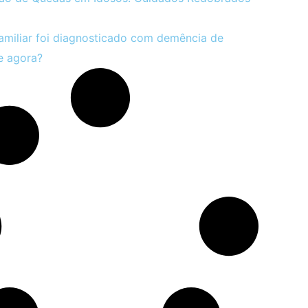
miliar foi diagnosticado com demência de
e agora?