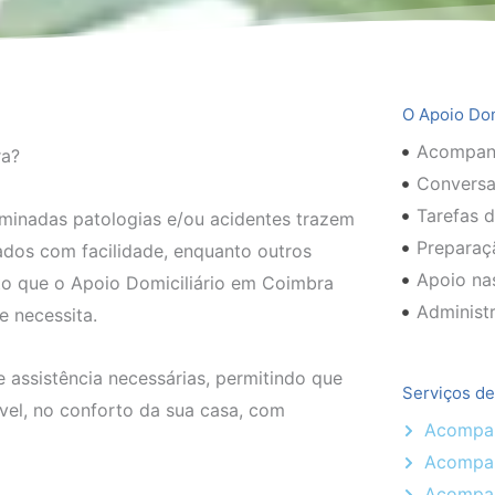
O Apoio Dom
Acompanh
ra?
Conversa
Tarefas 
rminadas patologias e/ou acidentes trazem
Preparaç
ados com facilidade, enquanto outros
Apoio nas
to que o Apoio Domiciliário em Coimbra
Administr
e necessita.
assistência necessárias, permitindo que
Serviços de
vel, no conforto da sua casa, com
Acompan
Acompan
Acompa