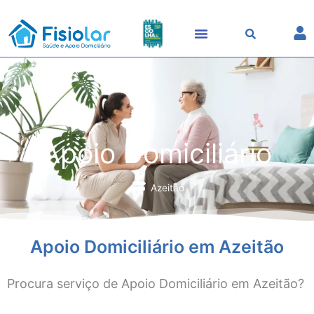
Skip
to
content
Apoio Domiciliário
Azeitão
Apoio Domiciliário em Azeitão
Procura serviço de Apoio Domiciliário em Azeitão?