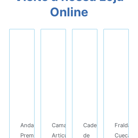
Online
Andarilho/Cadeira
Cama
Cadeira
Fralda
Premium
Articulada
de
Cueca