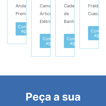
Andarilho/Cadeira
Cama
Cadeira
Fralda
Premium
Articulada
de
Cueca
Elétrica
Banho
Comprar
agora
Compr
agora
Comprar
Comprar
agora
agora
Peça a sua