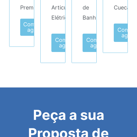
Premium
Articulada
de
Cueca
Elétrica
Banho
Comprar
agora
Compr
agora
Comprar
Comprar
agora
agora
Peça a sua
Proposta de