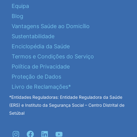
Equipa
Blog
Vantagens Saúde ao Domicílio
Sustentabilidade
Enciclopédia da Saúde
Termos e Condições do Serviço
Política de Privacidade
Proteção de Dados
Livro de Reclamações*
*Entidades Reguladoras: Entidade Reguladora da Saúde
(ERS) e Instituto da Segurança Social – Centro Distrital de
Setúbal
I
F
L
Y
n
a
i
o