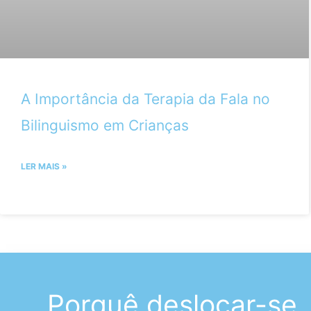
A Importância da Terapia da Fala no
Bilinguismo em Crianças
LER MAIS »
Porquê deslocar-se,