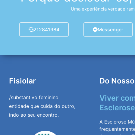
Uma experiência verdadeirame
212841984
Messenger
Fisiolar
Do Nosso
Viver co
/substantivo feminino
entidade que cuida do outro,
Esclerose
indo ao seu encontro.
A Esclerose Múl
frequentement