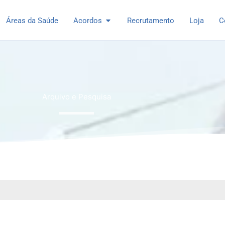
 Especialidades
Open Acordos
Áreas da Saúde
Acordos
Recrutamento
Loja
C
Arquivo e Pesquisa