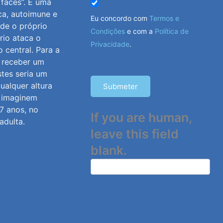
 faces”. É uma
ca, autoimune e
Eu concordo com
Termos e
nde o próprio
Condições
e com a
Política de
rio ataca o
Privacidade
.
 central. Para a
, receber um
stes seria um
ualquer altura
Submeter
, imaginem
7 anos, no
If you are human,
adulta.
leave this field
blank.