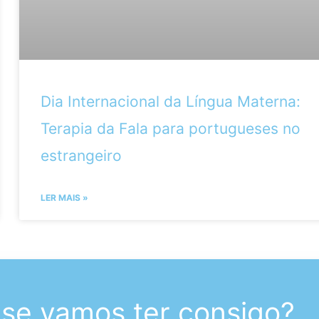
Dia Internacional da Língua Materna:
Terapia da Fala para portugueses no
estrangeiro
LER MAIS »
 se vamos ter consigo?