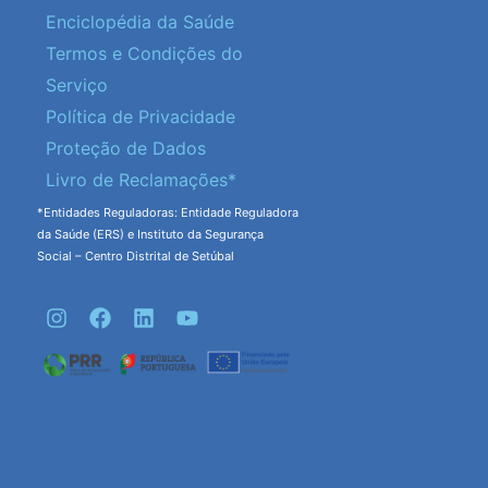
Enciclopédia da Saúde
Termos e Condições do
Serviço
Política de Privacidade
Proteção de Dados
Livro de Reclamações*
*Entidades Reguladoras: Entidade Reguladora
da Saúde (ERS) e Instituto da Segurança
Social – Centro Distrital de Setúbal
I
F
L
Y
n
a
i
o
s
c
n
u
t
e
k
t
a
b
e
u
g
o
d
b
r
o
i
e
a
k
n
m