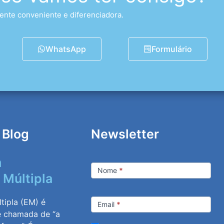
nte conveniente e diferenciadora.
WhatsApp
Formulário
 Blog
Newsletter
m
Newsletter
Nome
*
 Múltipla
tipla (EM) é
Email
*
e chamada de “a