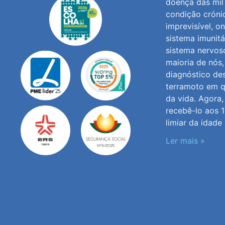
doença das mil
condição cróni
imprevisível, o
sistema imunitá
sistema nervoso
maioria de nós
diagnóstico de
terramoto em q
da vida. Agora
recebê-lo aos 1
limiar da idade 
Ler mais »