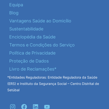
Equipa
Blog
Vantagens Saúde ao Domicílio
Sustentabilidade
Enciclopédia da Saúde
Termos e Condições do Serviço
Política de Privacidade
Proteção de Dados
Livro de Reclamações*
*Entidades Reguladoras: Entidade Reguladora da Saúde
(ERS) e Instituto da Segurança Social – Centro Distrital de
Setúbal
I
F
L
Y
n
a
i
o