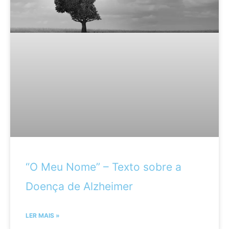
“​O Meu Nome” – Texto sobre a
Doença de Alzheimer
LER MAIS »