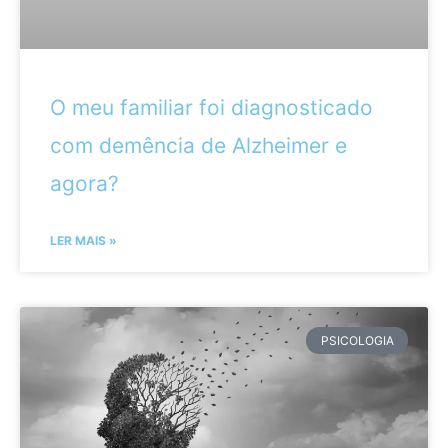
O meu familiar foi diagnosticado
com demência de Alzheimer e
agora?
LER MAIS »
PSICOLOGIA