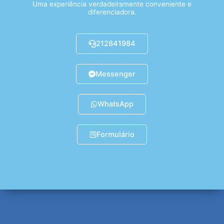
Uma experiência verdadeiramente conveniente e
diferenciadora.
212841984
Messenger
WhatsApp
Formulário