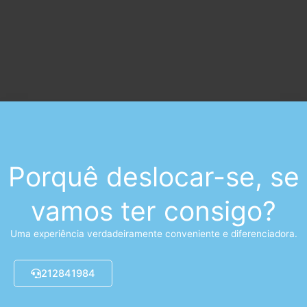
Porquê deslocar-se, se
vamos ter consigo?
Uma experiência verdadeiramente conveniente e diferenciadora.
212841984