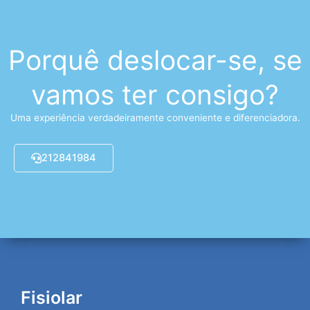
Porquê deslocar-se, se
vamos ter consigo?
Uma experiência verdadeiramente conveniente e diferenciadora.
212841984
Fisiolar