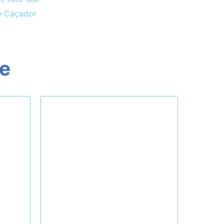
e Caçador
ne