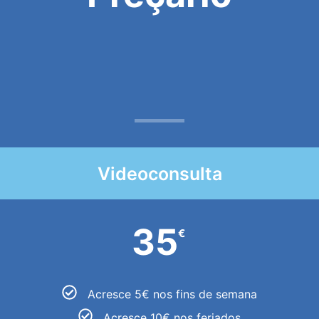
Videoconsulta
35
€
Acresce 5€ nos fins de semana
Acresce 10€ nos feriados