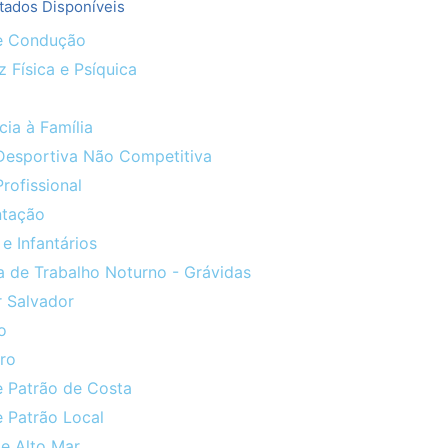
tados Disponíveis
e Condução
 Física e Psíquica
cia à Família
 Desportiva Não Competitiva
Profissional
tação
e Infantários
a de Trabalho Noturno - Grávidas
 Salvador
o
ro
e Patrão de Costa
 Patrão Local
e Alto Mar