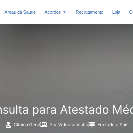
n Especialidades
Open Acordos
Áreas da Saúde
Acordos
Recrutamento
Loja
C
sulta para Atestado Mé
Clínica Geral
Por Videoconsulta
Em todo o País