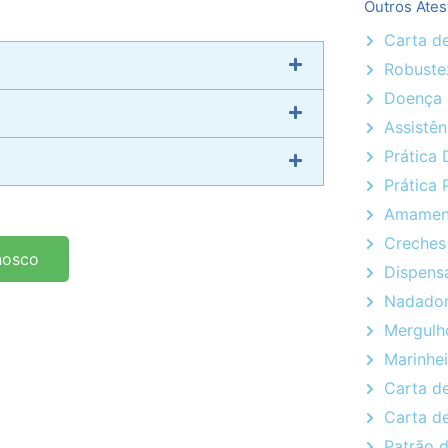
Outros Ates
Carta d
Robustez
Doença
Assistên
Prática
Prática 
Amamen
Creches 
nosco
Dispens
Nadador
Mergulh
Marinhei
Carta d
Carta de
Patrão d