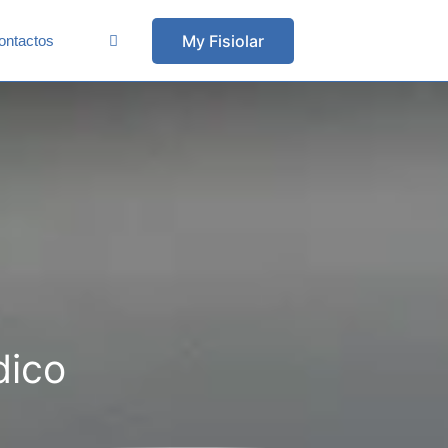
My Fisiolar
ontactos
dico