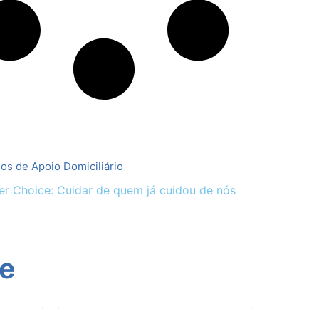
gos de Apoio Domiciliário
r Choice: Cuidar de quem já cuidou de nós
ne