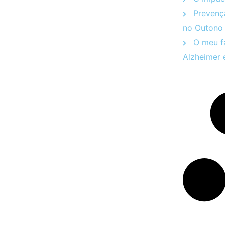
Prevenç
no Outono
O meu fa
Alzheimer 