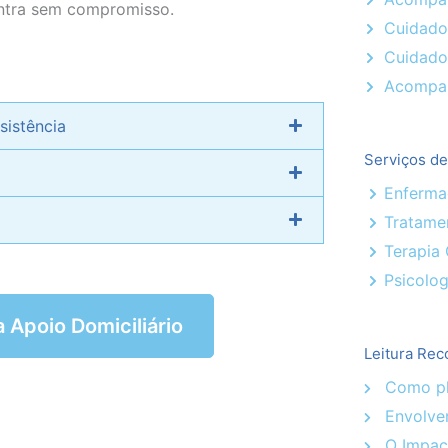
ntra
sem compromisso.
Cuidado
Cuidado
Acompan
sistência
Serviços d
Enferm
Tratame
Terapia
Psicolog
a Apoio Domiciliário
Leitura Rec
Como pla
Envolver
O Impact