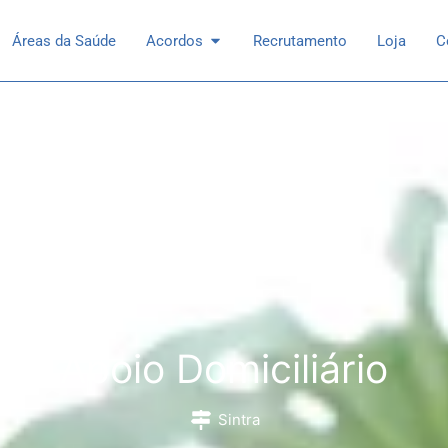
 Especialidades
Open Acordos
Áreas da Saúde
Acordos
Recrutamento
Loja
C
Apoio Domiciliário
Sintra