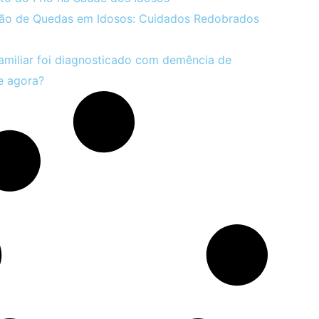
ão de Quedas em Idosos: Cuidados Redobrados
miliar foi diagnosticado com demência de
e agora?