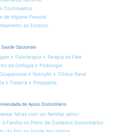
s Continuados
s de Higiene Pessoal
hamento ao Exterior
e Saúde Opcionais
agem
Fisioterapia
Terapia da Fala
nto da Disfagia
Podologia
 Ocupacional
Nutrição
Clínica Geral
ia
Fisiatria
Psiquiatria
omendada de Apoio Domiciliário
near férias com um familiar sénior
 a Família no Plano de Cuidados Domiciliários
o do Frio na Saúde dos Idosos