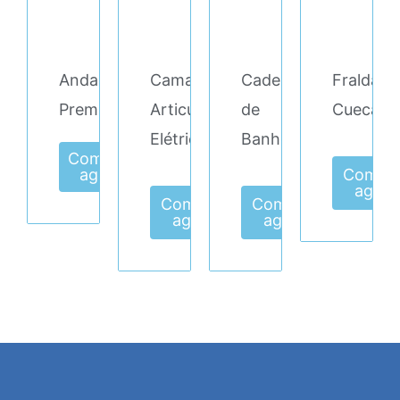
Andarilho/Cadeira
Cama
Cadeira
Fralda
Premium
Articulada
de
Cueca
Elétrica
Banho
Comprar
agora
Compr
agora
Comprar
Comprar
agora
agora