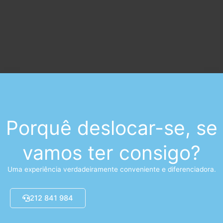
Porquê deslocar-se, se
vamos ter consigo?
Uma experiência verdadeiramente conveniente e diferenciadora.
212 841 984