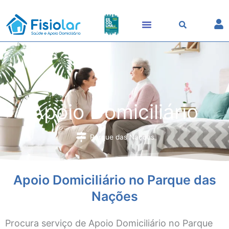
Skip
to
content
Apoio Domiciliário
Parque das Nações
Apoio Domiciliário no Parque das
Nações
Procura serviço de Apoio Domiciliário no Parque