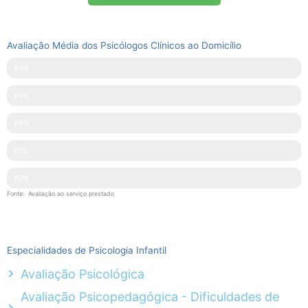
Avaliação Média dos Psicólogos Clínicos ao Domicílio
Pontualidade
94%
Disponibilidade
94%
Simpatia
96%
Explicações Facultadas
91%
Competências Técnicas
92%
Fonte: Avaliação ao serviço prestado
Especialidades de Psicologia Infantil
Avaliação Psicológica
Avaliação Psicopedagógica - Dificuldades de