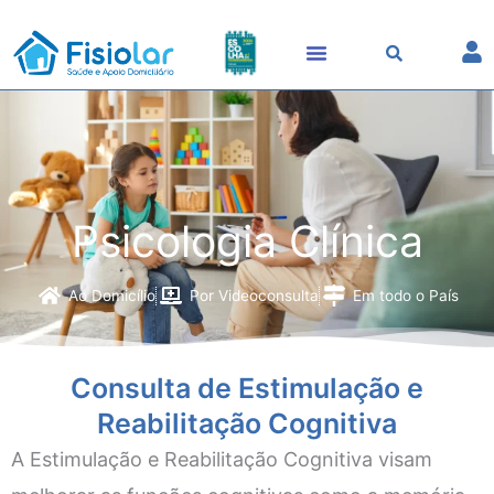
Skip
to
content
Psicologia Clínica
Ao Domicílio
Por Videoconsulta
Em todo o País
Consulta de Estimulação e
Reabilitação Cognitiva
A Estimulação e Reabilitação Cognitiva visam