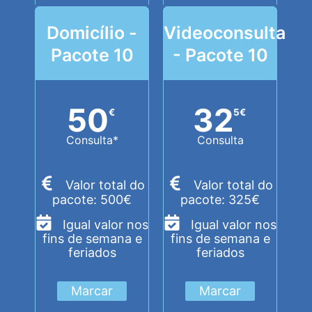
Domicílio -
Videoconsulta
Pacote 10
- Pacote 10
50
32
€
5
€
Consulta*
Consulta
Valor total do
Valor total do
pacote: 500€
pacote: 325€
Igual valor nos
Igual valor nos
fins de semana e
fins de semana e
feriados
feriados
Marcar
Marcar