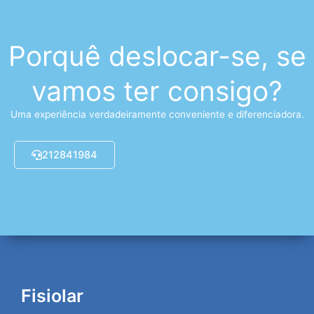
Porquê deslocar-se, se
vamos ter consigo?
Uma experiência verdadeiramente conveniente e diferenciadora.
212841984
Fisiolar