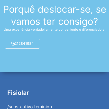
Porquê deslocar-se, se
vamos ter consigo?
Uma experiência verdadeiramente conveniente e diferenciadora.
212841984
Fisiolar
/substantivo feminino