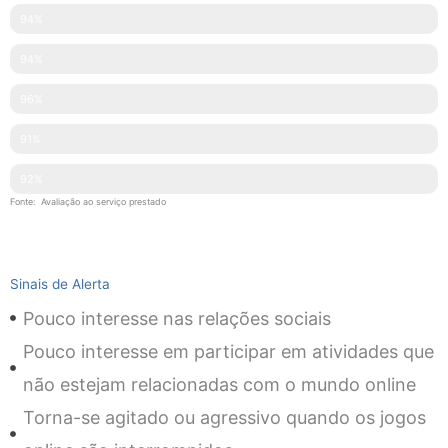
Pontualidade
94%
Disponibilidade
94%
Simpatia
96%
Explicações Facultadas
91%
Competências Técnicas
92%
Fonte: Avaliação ao serviço prestado
Sinais de Alerta
Pouco interesse nas relações sociais
Pouco interesse em participar em atividades que
não estejam relacionadas com o mundo online
Torna-se agitado ou agressivo quando os jogos