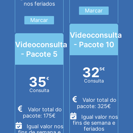
nos feriados
Marcar
Marcar
Videoconsulta
Videoconsulta
- Pacote 10
- Pacote 5
32
5
€
35
€
Consulta
Consulta
Valor total do
pacote: 325€
Valor total do
pacote: 175€
Igual valor nos
fins de semana e
Igual valor nos
feriados
fins de semana e