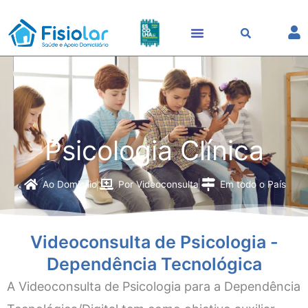
Skip
to
content
Psicologia Clínica
Ao Domicílio
Por Videoconsulta
Em todo o País
Videoconsulta de Psicologia -
Dependência Tecnológica
A Videoconsulta de Psicologia para a Dependência