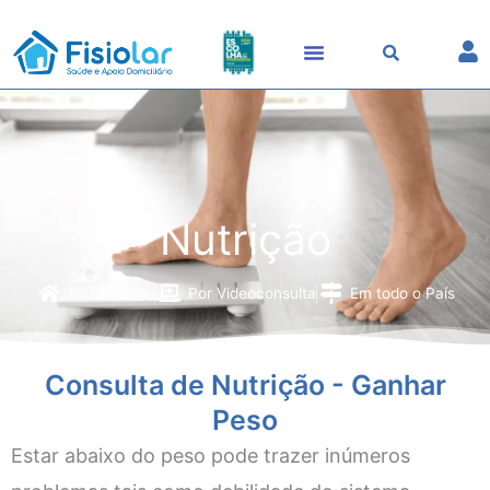
Skip
to
content
Nutrição
Ao Domicílio
Por Videoconsulta
Em todo o País
Consulta de Nutrição - Ganhar
Peso
Estar abaixo do peso pode trazer inúmeros