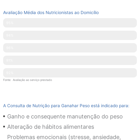
Avaliação Média dos Nutricionistas ao Domicílio
Pontualidade
95%
Disponibilidade
94%
Simpatia
96%
Explicações Facultadas
91%
Competências Técnicas
92%
Fonte: Avaliação ao serviço prestado
A Consulta de Nutrição para Ganahar Peso está indicado para:
Ganho e consequente manutenção do peso
Alteração de hábitos alimentares
Problemas emocionais (stresse, ansiedade,