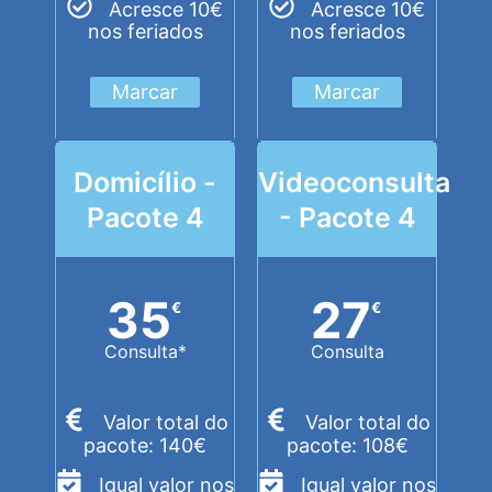
Acresce 10€
Acresce 10€
nos feriados
nos feriados
Marcar
Marcar
Domicílio -
Videoconsulta
Pacote 4
- Pacote 4
35
27
€
€
Consulta*
Consulta
Valor total do
Valor total do
pacote: 140€
pacote: 108€
Igual valor nos
Igual valor nos