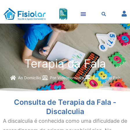
Skip
to
content
Terapia da Fala
Ao Domicílio
Por Videoconsulta
Em todo o País
Consulta de Terapia da Fala -
Discalculia
A discalculia é conhecida como uma dificuldade de