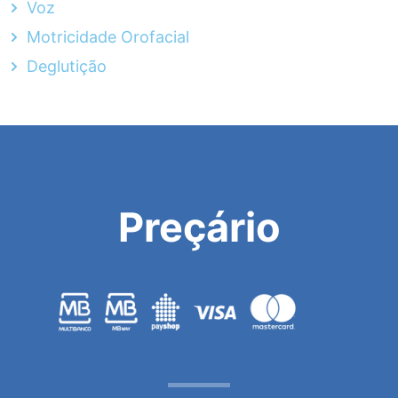
Voz
Motricidade Orofacial
Deglutição
Preçário