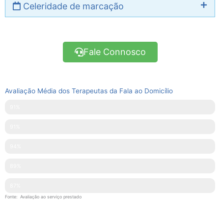
Celeridade de marcação
Fale Connosco
Avaliação Média dos Terapeutas da Fala ao Domicílio
Pontualidade
91%
Disponibilidade
91%
Simpatia
94%
Explicações Facultadas
89%
Competências Técnicas
87%
Fonte: Avaliação ao serviço prestado