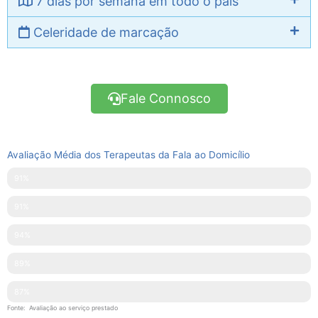
7 dias por semana em todo o país
Celeridade de marcação
Fale Connosco
Avaliação Média dos Terapeutas da Fala ao Domicílio
Pontualidade
91%
Disponibilidade
91%
Simpatia
94%
Explicações Facultadas
89%
Competências Técnicas
87%
Fonte: Avaliação ao serviço prestado