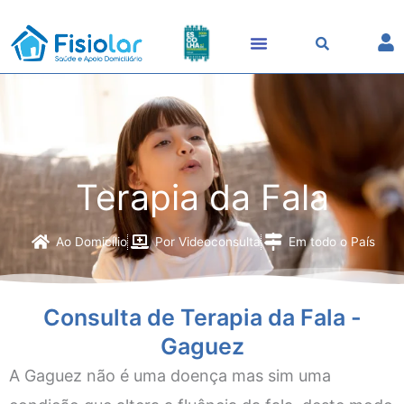
Skip
to
content
Terapia da Fala
Ao Domicílio
Por Videoconsulta
Em todo o País
Consulta de Terapia da Fala -
Gaguez
A Gaguez não é uma doença mas sim uma