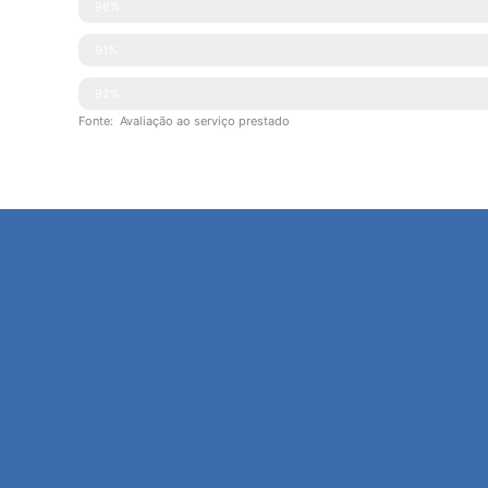
Simpatia
96%
Explicações Facultadas
91%
Competências Técnicas
92%
Fonte: Avaliação ao serviço prestado