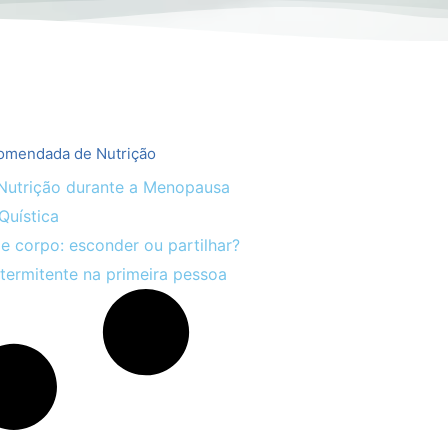
comendada de Nutrição
Nutrição durante a Menopausa
Quística
 corpo: esconder ou partilhar?
termitente na primeira pessoa