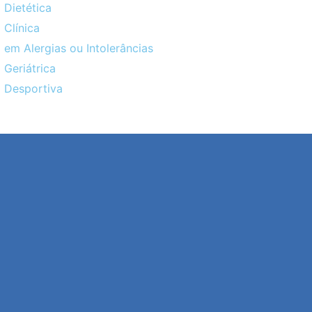
 Dietética
 Clínica
 em Alergias ou Intolerâncias
 Geriátrica
o Desportiva