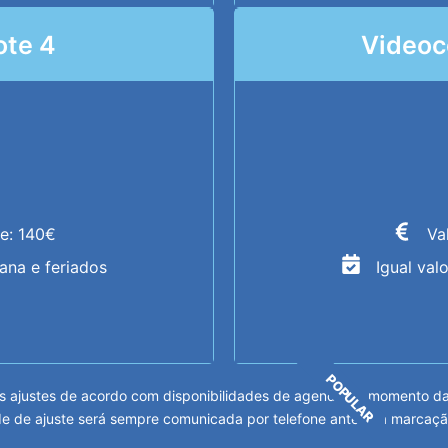
ote 4
Videoc
te: 140€
Va
mana e feriados
Igual val
POPULAR
 ajustes de acordo com disponibilidades de agenda no momento da m
e de ajuste será sempre comunicada por telefone antes da marcaçã