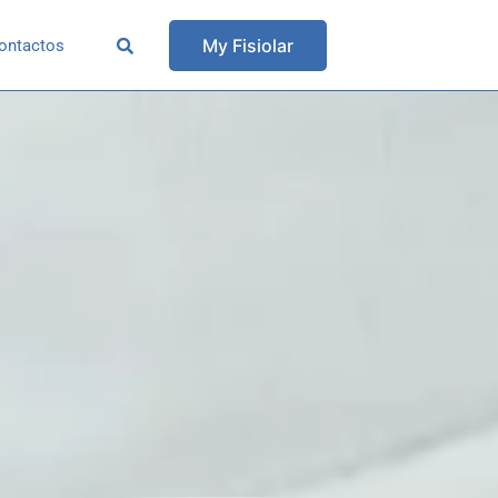
My Fisiolar
ontactos