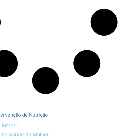
tervenção de Nutrição
 Infantil
o na Saúde da Mulher