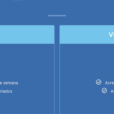
V
de semana
Acre
eriados
A