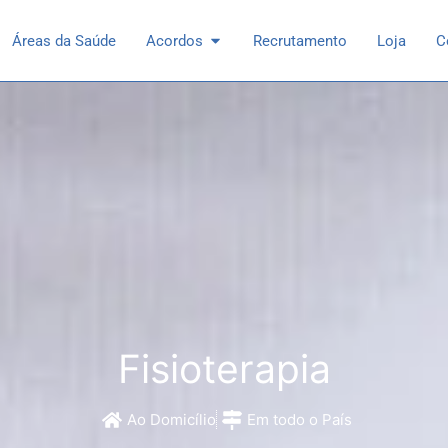
 Especialidades
Open Acordos
Áreas da Saúde
Acordos
Recrutamento
Loja
C
Fisioterapia
Ao Domicílio
Em todo o País