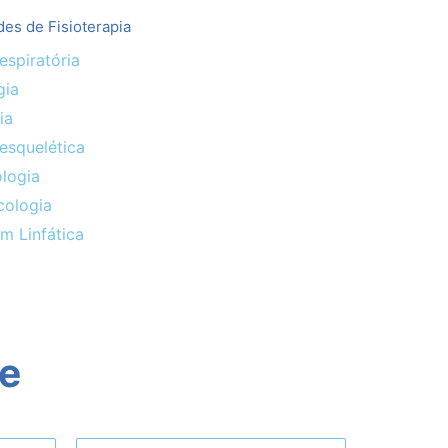
des de Fisioterapia
espiratória
gia
ia
esquelética
logia
cologia
m Linfática
ne