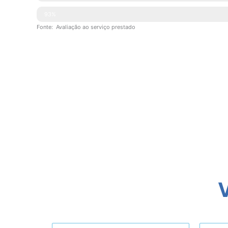
Competências Técnicas
93%
Fonte: Avaliação ao serviço prestado
V